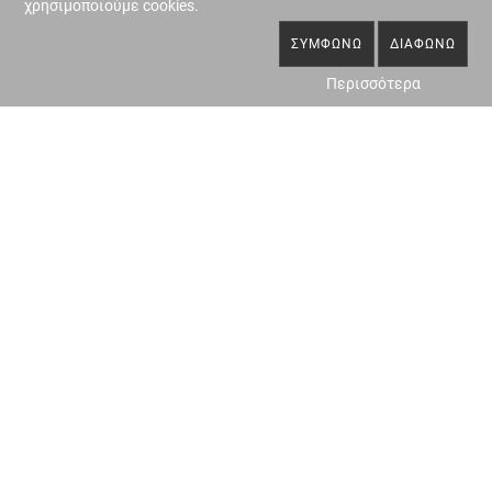
χρησιμοποιούμε cookies.
ΣΥΜΦΩΝΏ
ΔΙΑΦΩΝΏ
Περισσότερα
ΤΟΠΟΓΡΑΦΙΚΑ-
ΝΟΜΙΜΟΠΟΙΗΣΗ
ΑΠΟΤΥΠΩΣΕΙΣ
ΑΥΘΑΙΡΕΤΩΝ
ΠΕΡΙΣΣΌΤΕΡΑ
ΠΕΡΙΣΣΌΤΕΡΑ