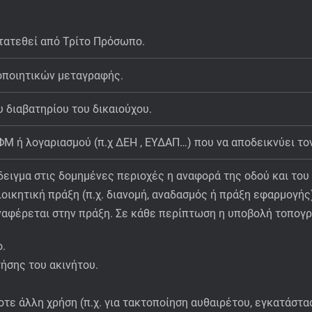
τατεθεί από Τρίτο Πρόσωπο.
τοποιητικών μεταγραφής.
 διαβατηρίου του δικαιούχου.
Μ ή λογαριασμού (π.χ ΔΕΗ , ΕΥΔΑΠ…) που να αποδεικνύει το
δειγμα στις δομημένες περιοχές η αναφορά της οδού και του
ιοικητική πράξη (π.χ. διανοµή, αναδασµός ή πράξη εφαρμογή
αναφέρεται στην πράξη. Σε κάθε περίπτωση η υποβολή τοπογρ
ο.
τήσης του ακινήτου.
οτε άλλη χρήση (π.χ. για τακτοποίηση αυθαιρέτου, εγκατάστ