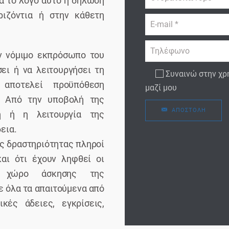
ια το λόγο αυτό η δήλωση
ριζόντια ή στην κάθετη
ν νόμιμο εκπρόσωπο του
ει ή να λειτουργήσει τη
Συναινώ στην χρήση των παραπάνω δεδομένων για την επικοινωνία
 αποτελεί προϋπόθεση
μαζί μου
α. Από την υποβολή της
ΑΠΟΣΤΟΛΉ
η ή η λειτουργία της
εια.
ς δραστηριότητας πληροί
αι ότι έχουν ληφθεί οι
ον χώρο άσκησης της
 όλα τα απαιτούμενα από
ικές άδειες, εγκρίσεις,