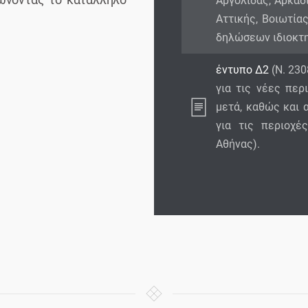
Αργολίδας, Αρκαδί
Αττικής, Βοιωτία
δηλώσεων ιδιοκτη
έντυπο Δ2
(Ν. 230
για τις νέες περ
μετά, καθώς και 
για τις περιοχέ
Αθήνας).