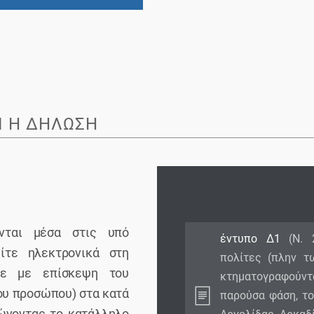
Ι Η ΔΉΛΩΣΗ
νται μέσα στις υπό
έντυπο Δ1
(Ν. 2
ίτε ηλεκτρονικά στη
πολίτες (πλην τ
τε με επίσκεψη του
κτηματογραφούντ
ου προσώπου) στα κατά
παρούσα φάση, το
ώνοντας το κατάλληλο