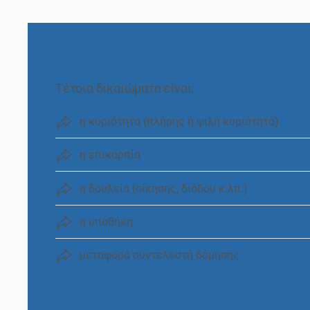
Τέτοια δικαιώματα είναι:
η κυριότητα (πλήρης ή ψιλή κυριότητα)
η επικαρπία
η δουλεία (οίκησης, διόδου κ.λπ.)
η υποθήκη
μεταφορά συντελεστή δόµησης