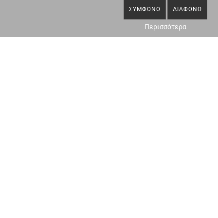
ΣΥΜΦΩΝΏ
ΔΙΑΦΩΝΏ
Περισσότερα
ΤΟΠΟΓΡΑΦΙΚΑ-
ΝΟΜΙΜΟΠΟΙΗΣΗ
ΑΠΟΤΥΠΩΣΕΙΣ
ΑΥΘΑΙΡΕΤΩΝ
ΠΕΡΙΣΣΌΤΕΡΑ
ΠΕΡΙΣΣΌΤΕΡΑ