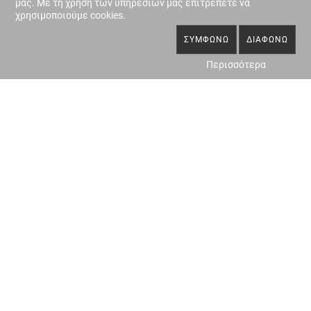
μας. Με τη χρήση των υπηρεσιών μας επιτρέπετε να
χρησιμοποιούμε cookies.
ΣΥΜΦΩΝΏ
ΔΙΑΦΩΝΏ
Περισσότερα
ΤΟΠΟΓΡΑΦΙΚΑ-
ΝΟΜΙΜΟΠΟΙΗΣΗ
ΑΠΟΤΥΠΩΣΕΙΣ
ΑΥΘΑΙΡΕΤΩΝ
ΠΕΡΙΣΣΌΤΕΡΑ
ΠΕΡΙΣΣΌΤΕΡΑ